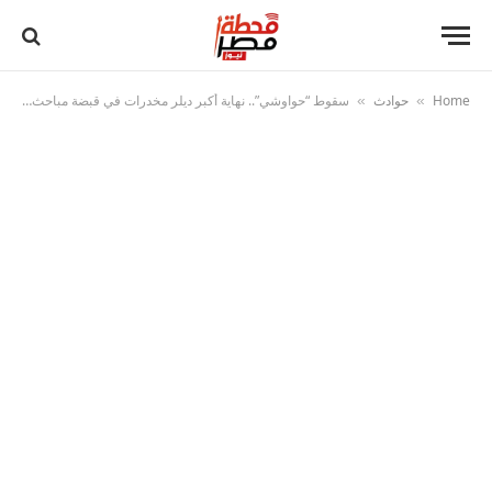
Home
حوادث
سقوط “حواوشي”.. نهاية أكبر ديلر مخدرات في قبضة مباحث الخصوص
»
»