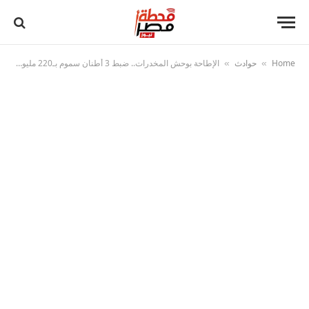
Home
حوادث
الإطاحة بوحش المخدرات.. ضبط 3 أطنان سموم بـ220 مليون جنيه في السويس
»
»