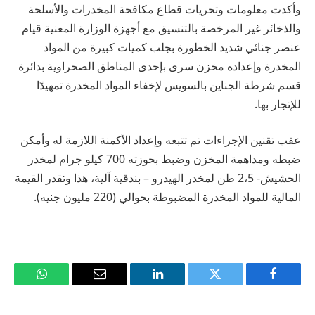
وأكدت معلومات وتحريات قطاع مكافحة المخدرات والأسلحة
والذخائر غير المرخصة بالتنسيق مع أجهزة الوزارة المعنية قيام
عنصر جنائي شديد الخطورة بجلب كميات كبيرة من المواد
المخدرة وإعداده مخزن سرى بإحدى المناطق الصحراوية بدائرة
قسم شرطة الجناين بالسويس لإخفاء المواد المخدرة تمهيدًا
للإتجار بها.
عقب تقنين الإجراءات تم تتبعه وإعداد الأكمنة اللازمة له وأمكن
ضبطه ومداهمة المخزن وضبط بحوزته 700 كيلو جرام لمخدر
الحشيش- 2،5 طن لمخدر الهيدرو – بندقية آلية، هذا وتقدر القيمة
المالية للمواد المخدرة المضبوطة بحوالي (220 مليون جنيه).
فيسبوك
تويتر
لينكدإن
البريد
واتساب
الإلكتروني