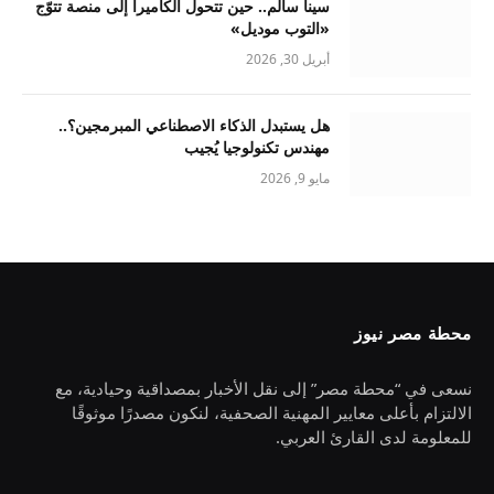
سينا سالم.. حين تتحول الكاميرا إلى منصة تتوّج
«التوب موديل»
أبريل 30, 2026
هل يستبدل الذكاء الاصطناعي المبرمجين؟..
مهندس تكنولوجيا يُجيب
مايو 9, 2026
محطة مصر نيوز
نسعى في “محطة مصر” إلى نقل الأخبار بمصداقية وحيادية، مع
الالتزام بأعلى معايير المهنية الصحفية، لنكون مصدرًا موثوقًا
للمعلومة لدى القارئ العربي.