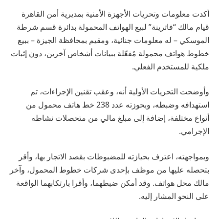
أكدت معلومات وتحريات الأجهزة الأمنية بمديرية أمن القاهرة
قيام مالك “فاترينة” لبيع الهواتف المحمولة بدائرة قسم شرطة
الموسكي – له معلومات جنائية، ومقيم بمحافظة الجيزة – ببيع
خطوط هواتف محمولة مُفعّلة ببيانات أشخاص آخرين، دون إثبات
ملكية للمستخدم الفعلي.
وأوضحت التحريات الأولية أنه، وعقب تقنين الإجراءات، تم
استهدافه وضبطه، وبحوزته عدد 238 خط هاتف محمول من
أنواع مختلفة، إضافة إلى مبلغ مالي من متحصلات نشاطه
الإجرامي.
وبمواجهته، اعترف بحيازته للمضبوطات بقصد الاتجار بها، وأقر
بتحصله عليها من موظف بإحدى شركات خطوط المحمول، وآخر
مالك محل هواتف. وقد أمكن ضبطهما، وأقرا بارتكابهما الواقعة
على النحو المشار إليه.