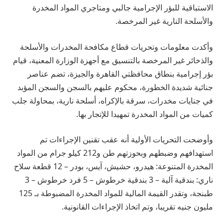
الاستباقية للبؤر الإجرامية جالبي ومتاجري المواد المخدرة
والأسلحة النارية غير المرخصة.
وأكدت معلومات وتحريات قطاع مكافحة المخدرات والأسلحة
والذخائر غير المرخصة بالتنسيق مع أجهزة الوزارة المعنية، قيام
بؤر إجرامية بنطاق محافظتي القاهرة والجيزة، تضم عناصر
جنائية شديدة الخطورة، محكوم عليهم بالسجن والسجن المؤبد
في جنايات مخدرات، سرقة بالإكراه، أسلحة نارية، بمحاولة جلب
كميات من المواد المخدرة تمهيدا للإتجار بها.
وأوضحت التحريات الأولية أنه عقب تقنين الإجراءات تم
استهدافهم وضبطهم وبحوزتهم طن و212 كيلو جرام من المواد
المخدرة المتنوعة: هيدرو، حشيش، آيس، بودر – 12 قطعة سلاح
ناري: بندقية آلية – 3 بندقية خرطوش – 5 فرد خرطوش – 3
طبنجة، وتقدر القيمة المالية للمواد المخدرة المضبوطة بـ 125
مليون جنيه تقريبا، وتم اتخاذ الإجراءات القانونية.