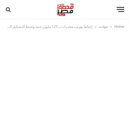
Home
حوادث
إحباط تهريب مخدرات بـ 125 مليون جنيه وضبط التشكيل العصابي متلبسا
»
»